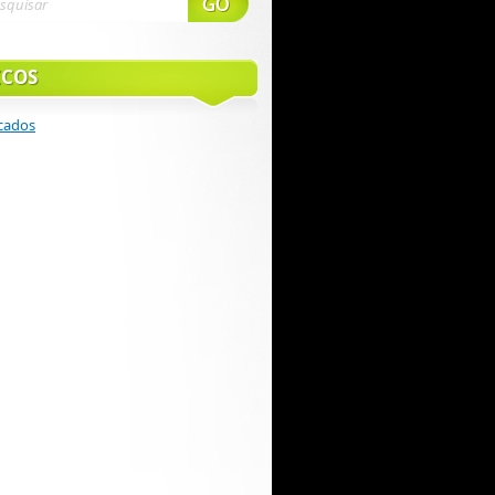
ICOS
cados