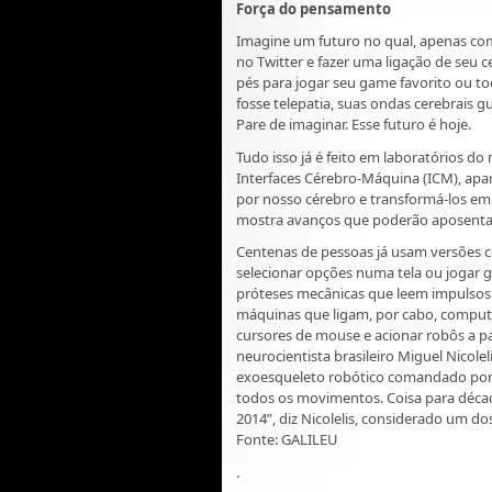
Força do pensamento
Imagine um futuro no qual, apenas c
no Twitter e fazer uma ligação de seu 
pés para jogar seu game favorito ou t
fosse telepatia, suas ondas cerebrais
Pare de imaginar. Esse futuro é hoje.
Tudo isso já é feito em laboratórios
Interfaces Cérebro-Máquina (ICM), apa
por nosso cérebro e transformá-los em
mostra avanços que poderão aposentar 
Centenas de pessoas já usam versões co
selecionar opções numa tela ou jogar
próteses mecânicas que leem impulsos n
máquinas que ligam, por cabo, comput
cursores de mouse e acionar robôs a p
neurocientista brasileiro Miguel Nicole
exoesqueleto robótico comandado por
todos os movimentos. Coisa para déca
2014”, diz Nicolelis, considerado um do
Fonte: GALILEU
.