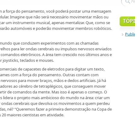
om a força do pensamento, você poderá postar uma mensagem
celular. Imagine que não será necessário movimentar mãos ou
TÓP
ocar um instrumento musical, apenas mentalizar. Que, como se
 guiarão automóveis e poderão movimentar membros robóticos.
Publi
 do mundo que conduzem experimentos com as chamadas
relhos para ler ondas cerebrais ou impulsos nervosos enviados
 comandos eletrônicos. A área tem crescido nos últimos anos e
joysticks, teclados e mouses.
merciais de capacetes de eletrodos para digitar um texto,
 games com a força do pensamento. Outras contam com
ervosos para mover braços, mãos e dedos artificiais. Já há
adores ao cérebro de tetraplégicos, que conseguem mover
artir de comandos da mente. Mas isso é apenas o começo. O
lis lidera o projeto mais ambicioso do mundo na área: criar um
 ondas cerebrais que devolva os movimentos a quem perdeu
das, né? “Queremos fazer a primeira demonstração na Copa de
s 20 maiores cientistas em atividade.