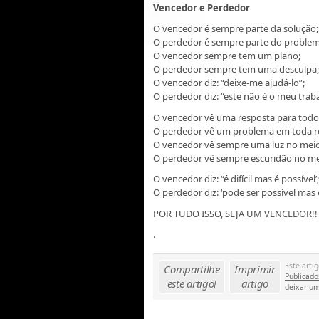
Vencedor e Perdedor
O vencedor é sempre parte da solução;
O perdedor é sempre parte do problem
O vencedor sempre tem um plano;
O perdedor sempre tem uma desculpa;
O vencedor diz: “deixe-me ajudá-lo”;
O perdedor diz: “este não é o meu trab
O vencedor vê uma resposta para todo
O perdedor vê um problema em toda r
O vencedor vê sempre uma luz no meio
O perdedor vê sempre escuridão no mei
O vencedor diz: “é difícil mas é possível’;
O perdedor diz: ‘pode ser possível mas é 
POR TUDO ISSO, SEJA UM VENCEDOR!!
.
Este artig
Compartilhe
Imprimir
Publicado
este artigo!
artigo
deixar um