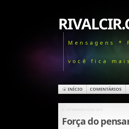
RIVALCIR.
Mensagens * 
você fica mais
INÍCIO
COMENTÁRIOS
«
UM MARAVILHOSO 2012
Força do pens