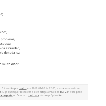
a;
alho”;
 problema;
esposta;
 da escuridão;
o de toda luz;
muito difícil’.
o foi escrito por
rivalcir
em 2012/01/02 às 22:05, e está arquivado em
s
. Siga quaisquer respostas a este artigo através do
RSS 2.0
. Você pode
a resposta
ou fazer um
trackback
do seu próprio site.