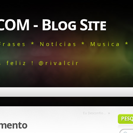
COM - Blog Site
Frases * Notícias * Musica *
 feliz ! @rivalcir
»
Eu Desconfio…
PES
amento