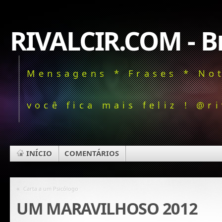
RIVALCIR.COM - Bl
Mensagens * Frases * Not
você fica mais feliz ! @ri
INÍCIO
COMENTÁRIOS
«
Carta a um Psicólogo
UM MARAVILHOSO 2012