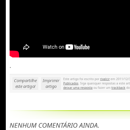
.
Este artigo foi escrito por
rivalcir
em 2011/12/31
Compartilhe
Imprimir
Publicados
. Siga quaisquer respostas a este ar
este artigo!
artigo
deixar uma resposta
ou fazer um
trackback
do 
NENHUM COMENTÁRIO AINDA.