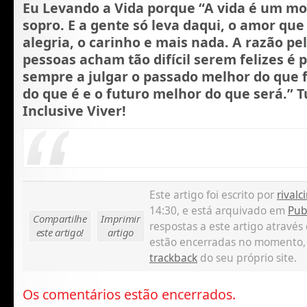
Eu Levando a Vida porque “A vida é um m
sopro. E a gente só leva daqui, o amor que
alegria, o carinho e mais nada. A razão p
pessoas acham tão difícil serem felizes é 
sempre a julgar o passado melhor do que f
do que é e o futuro melhor do que será.”
Inclusive Viver!
Este artigo foi escrito por
rivalci
14:30, e está arquivado em
Pub
Compartilhe
Imprimir
respostas a este artigo através
este artigo!
artigo
estão encerradas no momento,
trackback
do seu próprio site.
Os comentários estão encerrados.