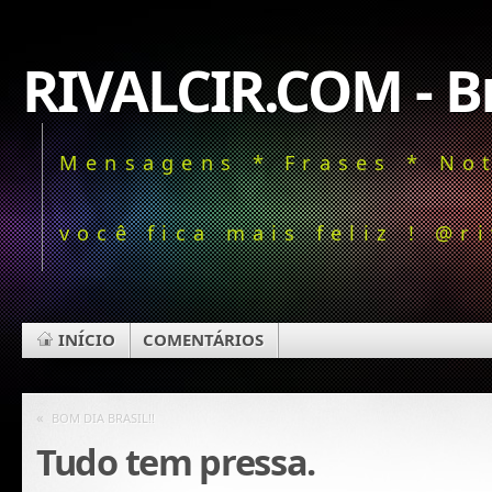
RIVALCIR.COM - Bl
Mensagens * Frases * Not
você fica mais feliz ! @ri
INÍCIO
COMENTÁRIOS
«
BOM DIA BRASIL!!
Tudo tem pressa.