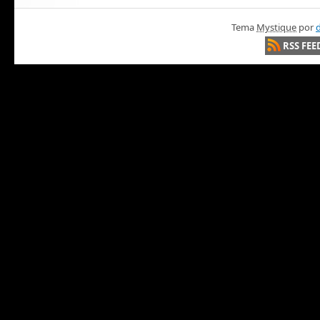
Tema
Mystique
por
d
RSS FEE