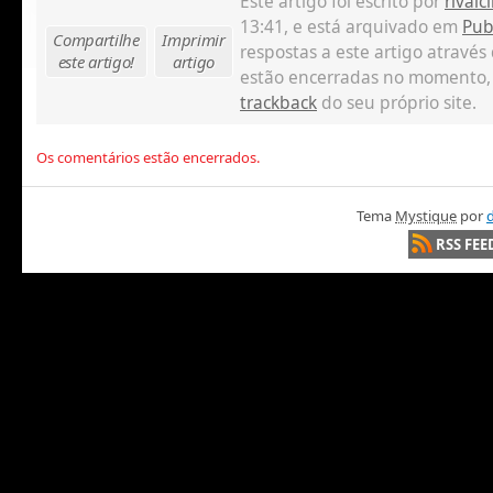
Este artigo foi escrito por
rivalci
13:41, e está arquivado em
Pub
Compartilhe
Imprimir
respostas a este artigo através
este artigo!
artigo
estão encerradas no momento,
trackback
do seu próprio site.
Os comentários estão encerrados.
Tema
Mystique
por
d
RSS FEE