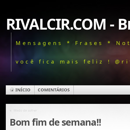
RIVALCIR.COM - Bl
Mensagens * Frases * Not
você fica mais feliz ! @ri
INÍCIO
COMENTÁRIOS
«
Medo de sofrer
Bom fim de semana!!