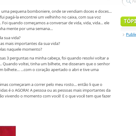
m uma pequena bomboniere, onde se vendiam doces e doces…
i pagá-la encontrei um velhinho no caixa, com sua voz
TÓP
 Foi quando começamos a conversar de vida, vida, vida… ele
minha mente por uma semana…
Publi
da sua vida?
as mais importantes da sua vida?
a elas naquele momento?
as 3 perguntas na minha cabeça, foi quando resolvi voltar a
… Quando voltei, tinha um bilhete, me disseram que o senhor
m bilhete… …com o coração apertado o abri e tive uma
imas começaram a correr pelo meu rosto… então li que o
das é o AGORA! A pessoa ou as pessoas mais importantes da
tão vivendo o momento com você! E o que você tem que fazer