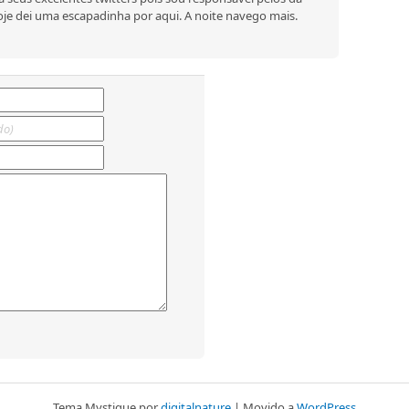
je dei uma escapadinha por aqui. A noite navego mais.
Tema
Mystique
por
digitalnature
| Movido a
WordPress