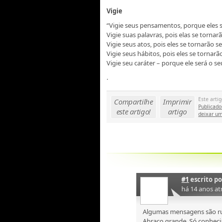
Vigie
“Vigie seus pensamentos, porque eles s
Vigie suas palavras, pois elas se tornar
Vigie seus atos, pois eles se tornarão s
Vigie seus hábitos, pois eles se tornarã
Vigie seu caráter – porque ele será o se
.
Este artig
Compartilhe
Imprimir
Publicado
este artigo!
artigo
deixar um
#1
escrito p
há 14 anos at
Algumas mensagens são rub
Abraço grande. Só conhecia