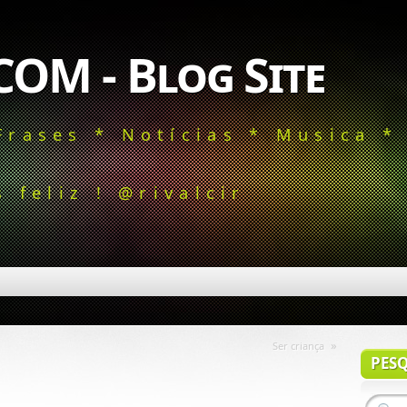
COM - Blog Site
Frases * Notícias * Musica *
 feliz ! @rivalcir
»
Ser criança
PES