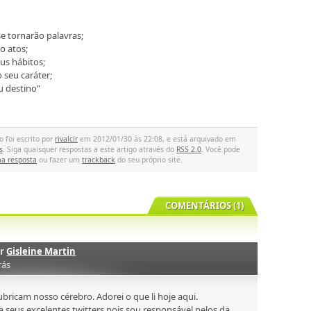
e tornarão palavras;
ão atos;
eus hábitos;
o seu caráter;
u destino”
o foi escrito por
rivalcir
em 2012/01/30 às 22:08, e está arquivado em
s
. Siga quaisquer respostas a este artigo através do
RSS 2.0
. Você pode
a resposta
ou fazer um
trackback
do seu próprio site.
COMENTÁRIOS (1)
or
Gisleine Martin
rás
ricam nosso cérebro. Adorei o que li hoje aqui.
 seus excelentes twitters pois sou responsável pelos da