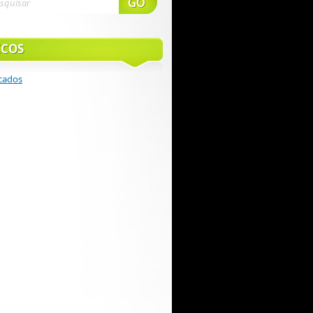
ICOS
cados